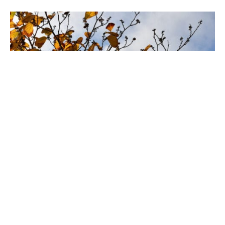
Herbst
von
Rob Lanjouw
|
13. November 2022
Morgens gibt es im Herbst eine saubere Luft, weil alles sich