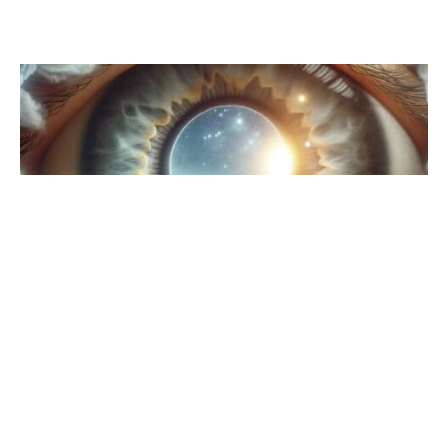
Ein Hauch von Vertrauen
von
Franziska Kövener
|
16. November 2025