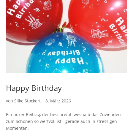
Happy Birthday
von
Silke Stockert
|
8. März 2026
Ein purer Beitrag, der beschreibt, weshalb das Zuwenden
zum Schönen so wertvoll ist - gerade auch in stressigen
Momenten.