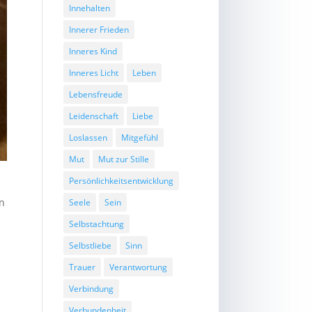
Innehalten
Innerer Frieden
Inneres Kind
Inneres Licht
Leben
Lebensfreude
Leidenschaft
Liebe
Loslassen
Mitgefühl
Mut
Mut zur Stille
Persönlichkeitsentwicklung
en
Seele
Sein
Selbstachtung
Selbstliebe
Sinn
Trauer
Verantwortung
Verbindung
Verbundenheit