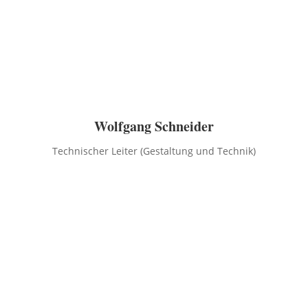
Wolfgang Schneider
Technischer Leiter (Gestaltung und Technik)
Ich mag es, wenn Dinge gleichzeitig anmutig und
professionell aussehen. Dein Buch soll zu diesen
‚Dingen‘ gehören. Deshalb bin ich hier dabei. Von
Haus aus eigentlich Naturwissenschaftler bin ich seit
35 Jahren im Medienbereich tätig.
Jedes Buch hat eine Persönlichkeit und eine ganz
eigene Ausstrahlung. Deshalb muss sein Äußeres die
Individualität seines Inhalts repräsentieren. Dazu