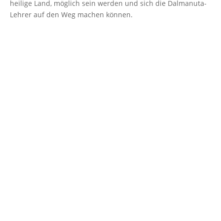
heilige Land, möglich sein werden und sich die Dalmanuta-
Lehrer auf den Weg machen können.
HALTE DEINE TRÄUME FEST, LERNE SIE ZU LEBEN.
Bildnachweis:
Pixabay/
do-not-dream-your-live
-881079_1280
Andrea und Volker Siegert
Telefon:
015159415950
Kontakt aufnehmen
www.deine-verabredung-mit-dir.de