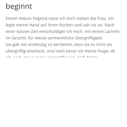
beginnt
Einem Impuls folgend setze ich mich neben die Frau. Ich
legte meine Hand auf ihren Rücken und sah sie an. Nach
einer kurzen Zeit entschuldigte ich mich, mit einem Lächeln
im Gesicht, für meine vermeintliche Übergriffigkeit.
Sie gab mir eindeutig zu verstehen, dass sie es nicht als
übergriffig empfand. Und noch bevor ich meine Frage, ob
ich noch etwas mehr übergriffig sein darf, fertig
ausgesprochen hatte, lag sie schon in meinem Arm.
Wir sprachen kein Wort.
Ich hielt sie und unser Atem synchronisierte sich.
Ich spürte, wie sie leichter wurde, wie die Spannung aus
ihren Schultern wich, wie sie losließ.
Für einige Augenblicke war keine Trauer mehr da, nur
ausruhen, anlehnen, loslassen, Frieden.
Nach einer Weile lösten wir die Umarmung und lächelten
uns an.
In dieser Umarmung waren sich zwei fremde Menschen in