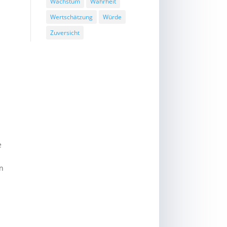
Wachstum
Wahrheit
Wertschätzung
Würde
Zuversicht
e
en