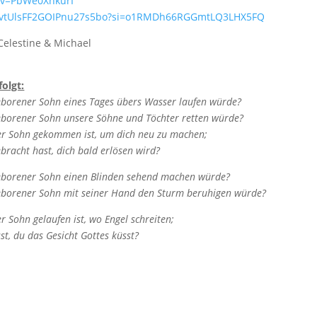
?v=PbWe0XnkurI
k/1FvtUlsFF2GOIPnu27s5bo?si=o1RMDh66RGGmtLQ3LHX5FQ
Celestine & Michael
folgt:
eborener Sohn eines Tages übers Wasser laufen würde?
geborener Sohn unsere Söhne und Töchter retten würde?
er Sohn gekommen ist, um dich neu zu machen;
ebracht hast, dich bald erlösen wird?
geborener Sohn einen Blinden sehend machen würde?
geborener Sohn mit seiner Hand den Sturm beruhigen würde?
 Sohn gelaufen ist, wo Engel schreiten;
st, du das Gesicht Gottes küsst?