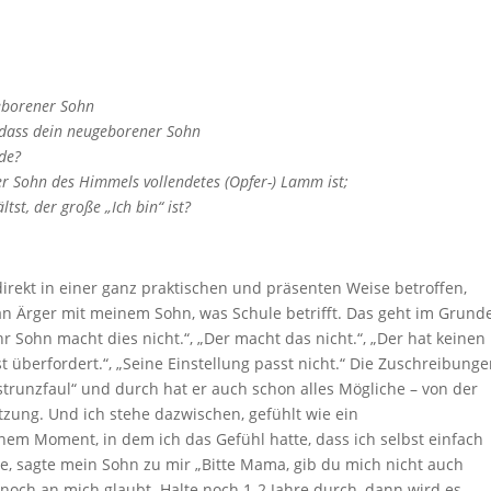
geborener Sohn
 dass dein neugeborener Sohn
rde?
r Sohn des Himmels vollendetes (Opfer-) Lamm ist;
tst, der große „Ich bin“ ist?
direkt in einer ganz praktischen und präsenten Weise betroffen,
an Ärger mit meinem Sohn, was Schule betrifft. Das geht im Grund
hr Sohn macht dies nicht.“, „Der macht das nicht.“, „Der hat keinen
r ist überfordert.“, „Seine Einstellung passt nicht.“ Die Zuschreibung
„strunzfaul“ und durch hat er auch schon alles Mögliche – von der
tzung. Und ich stehe dazwischen, gefühlt wie ein
em Moment, in dem ich das Gefühl hatte, dass ich selbst einfach
e, sagte mein Sohn zu mir „Bitte Mama, gib du mich nicht auch
e noch an mich glaubt. Halte noch 1-2 Jahre durch, dann wird es