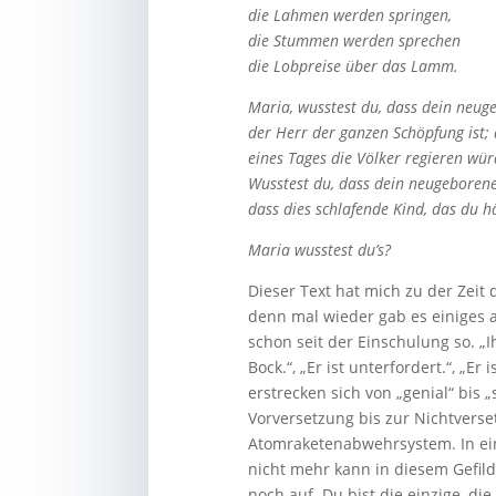
die Lahmen werden springen,
die Stummen werden sprechen
die Lobpreise über das Lamm.
Maria, wusstest du, dass dein neu
der Herr der ganzen Schöpfung ist;
eines Tages die Völker regieren wü
Wusstest du, dass dein neugeborene
dass dies schlafende Kind, das du häl
Maria wusstest du’s?
Dieser Text hat mich zu der Zeit 
denn mal wieder gab es einiges 
schon seit der Einschulung so. „I
Bock.“, „Er ist unterfordert.“, „E
erstrecken sich von „genial“ bis 
Vorversetzung bis zur Nichtverse
Atomraketenabwehrsystem. In ein
nicht mehr kann in diesem Gefild
noch auf. Du bist die einzige, di