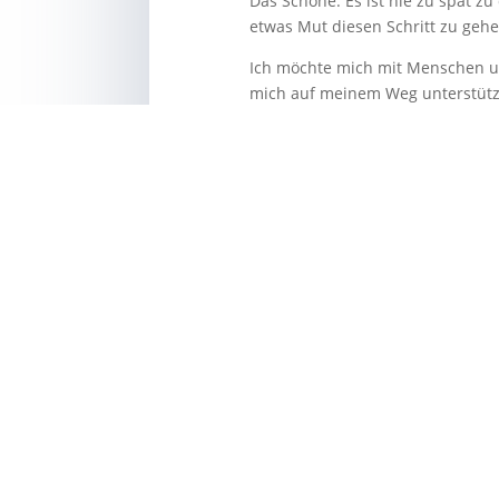
Das Schöne: Es ist nie zu spät z
etwas Mut diesen Schritt zu gehe
Ich möchte mich mit Menschen u
mich auf meinem Weg unterstütze
„Wer sich nicht bewegt, spürt sei
oder (Selbst-)Zweifel sein. Welc
Version näher zu kommen? Wovon 
Bildquelle: KI-generiert mit Canva,
Clara