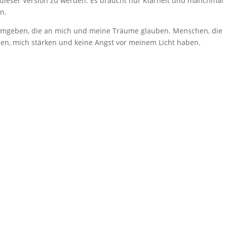
u dieser Version zu werden. Es braucht nur Klarheit und manchmal
n.
mgeben, die an mich und meine Träume glauben. Menschen, die
n, mich stärken und keine Angst vor meinem Licht haben.
ne Fesseln nicht.“ – Diese Fesseln können alte Glaubenssätze, Roll
he Entscheidung kannst du heute treffen, um deiner stärksten
ist es vielleicht schon längst an der Zeit Abschied zu nehmen?
 nachbearbeitet
-Lina