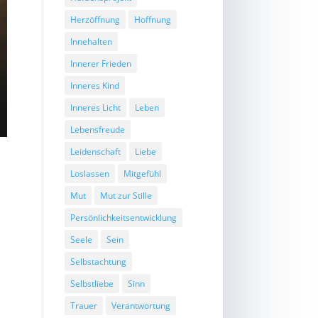
Herzöffnung
Hoffnung
Innehalten
Innerer Frieden
Inneres Kind
Inneres Licht
Leben
Lebensfreude
Leidenschaft
Liebe
Loslassen
Mitgefühl
–
Mut
Mut zur Stille
Persönlichkeitsentwicklung
Seele
Sein
Selbstachtung
Selbstliebe
Sinn
Trauer
Verantwortung