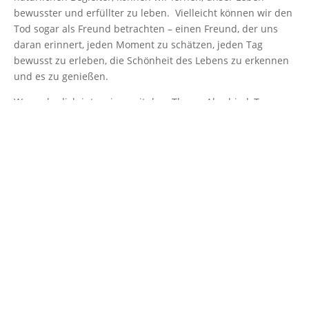
bewusster und erfüllter zu leben. Vielleicht können wir den
Tod sogar als Freund betrachten – einen Freund, der uns
daran erinnert, jeden Moment zu schätzen, jeden Tag
bewusst zu erleben, die Schönheit des Lebens zu erkennen
und es zu genießen.
Wenn du dich intensiver mit dem Thema Abschied, Trauer
und Tod auseinandersetzen möchtest, kann dir mein Buch
„
Der Trauerkompass
“ wertvolle Unterstützung bieten. Es ist
ein einfühlsamer Begleiter für all jene, die den Schmerz des
Verlusts durchleben und nach Wegen suchen, mit ihrer
Trauer umzugehen. Doch nicht nur Trauernde finden hier
hilfreiche Impulse – auch Menschen, die sich generell für
das Thema interessieren, können von den persönlichen
Geschichten, hilfreichen Ritualen und tiefgehenden
Reflexionen profitieren. „Der Trauerkompass“ bietet dir
Werkzeuge und Einblicke, um die Trauer besser zu
verstehen.
Lass dich auf diese Reise ein und entdecke, wie du in der
Trauer Trost, Hoffnung und Heilung finden kannst. Auch