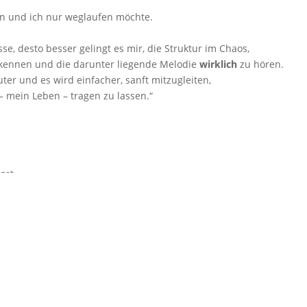
n und ich nur weglaufen möchte.
sse, desto besser gelingt es mir, die Struktur im Chaos,
rkennen und die darunter liegende Melodie
wirklich
zu hören.
ter und es wird einfacher, sanft mitzugleiten,
 mein Leben – tragen zu lassen.“
gst.
 Heinrich
aufnehmen