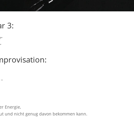
r 3:
?“
“
provisation:
 –
r Energie,
aut und nicht genug davon bekommen kann.