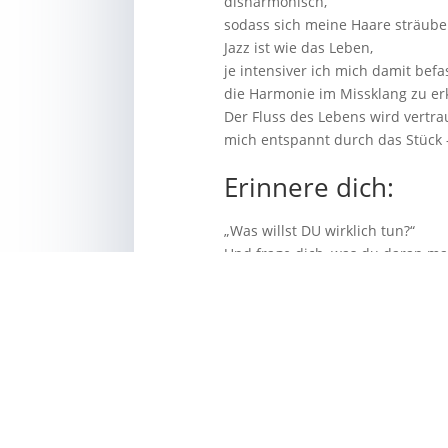
disharmonisch,
sodass sich meine Haare sträube
Jazz ist wie das Leben,
je intensiver ich mich damit befa
die Harmonie im Missklang zu e
Der Fluss des Lebens wird vertrau
mich entspannt durch das Stück –
Erinnere dich:
„Was willst DU wirklich tun?“
Und frage dich, was du daran ma
Antje
Kontakt 