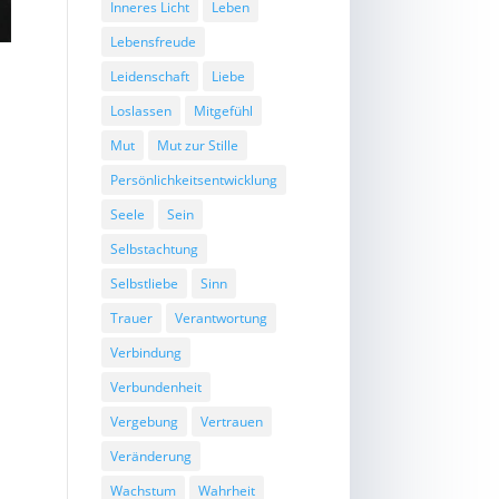
Inneres Licht
Leben
Lebensfreude
Leidenschaft
Liebe
Loslassen
Mitgefühl
Mut
Mut zur Stille
Persönlichkeitsentwicklung
Seele
Sein
Selbstachtung
Selbstliebe
Sinn
Trauer
Verantwortung
Verbindung
Verbundenheit
Vergebung
Vertrauen
Veränderung
Wachstum
Wahrheit