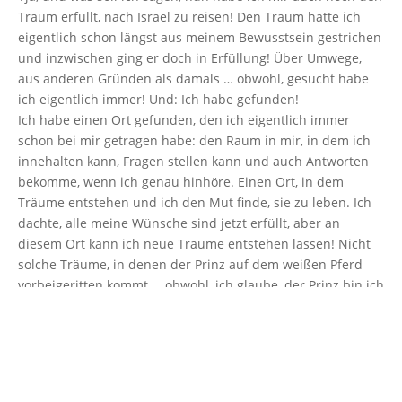
Traum erfüllt, nach Israel zu reisen! Den Traum hatte ich
eigentlich schon längst aus meinem Bewusstsein gestrichen
und inzwischen ging er doch in Erfüllung! Über Umwege,
aus anderen Gründen als damals … obwohl, gesucht habe
ich eigentlich immer! Und: Ich habe gefunden!
Ich habe einen Ort gefunden, den ich eigentlich immer
schon bei mir getragen habe: den Raum in mir, in dem ich
innehalten kann, Fragen stellen kann und auch Antworten
bekomme, wenn ich genau hinhöre. Einen Ort, in dem
Träume entstehen und ich den Mut finde, sie zu leben. Ich
dachte, alle meine Wünsche sind jetzt erfüllt, aber an
diesem Ort kann ich neue Träume entstehen lassen! Nicht
solche Träume, in denen der Prinz auf dem weißen Pferd
vorbeigeritten kommt … obwohl, ich glaube, der Prinz bin ich
selbst, der mich aus dem Traum holt und mit mir den ersten
Schritt geht.
Mutter Teresa werde ich wohl nicht mehr, aber ich habe die
Möglichkeit zu helfen, wo auch immer Hilfe benötigt wird –
es liegt an mir, meine Träume zu erfüllen
!