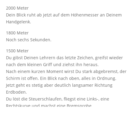
2000 Meter
Dein Blick ruht ab jetzt auf dem Höhenmesser an Deinem
Handgelenk.
1800 Meter
Noch sechs Sekunden.
1500 Meter
Du gibst Deinen Lehrern das letzte Zeichen, greifst wieder
nach dem kleinen Griff und ziehst ihn heraus.
Nach einem kurzen Moment wirst Du stark abgebremst, der
Schirm ist offen. Ein Blick nach oben, alles in Ordnung.
Jetzt geht es stetig aber deutlich langsamer Richtung
Erdboden.
Du löst die Steuerschlaufen, fliegst eine Links-, eine
Rechtskurve und machst eine Bremsprobe.
Die Aussicht ist umwerfend.
Deine beiden Sprunglehrer sind schon fast wieder gelandet,
als eine Stimme aus Deinem Kopfhörer ertönt und Dich bei