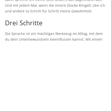
Und mit jedem Mal, wenn die innere Glocke klingelt, übe ich
und ändere so Schritt für Schritt meine Gewohnheit.
Drei Schritte
Die Sprache ist ein mächtiges Werkzeug im Alltag, mit dem
du dein Unterbewusstsein beeinflussen kannst. Mit einem
vermeintlich simplen Satz, der mit „darf ich …“ beginnt,
verhinderst du ein Gespräch auf Augenhöhe. In deiner
Sprache liegt eine wunderbare Möglichkeit, dies zu
vermeiden. Mit diesen drei Schritten kannst du den Anfang
machen:
Sei dir bewusst, dass du Sätze wie „darf ich …“
verwendest und entscheide, ob oder besser noch dass du es
ändern möchtest. Durch die aktive Entscheidung investierst
du eine deiner stärksten Kräfte: deinen Willen.
Achte auf die Formulierung „darf ich …“, indem du jedes
Mal eine innere Glocke läutest, jedes Mal, wenn du einen