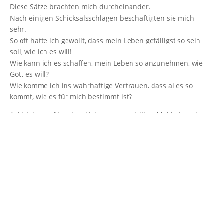
Diese Sätze brachten mich durcheinander.
Nach einigen Schicksalsschlägen beschäftigten sie mich
sehr.
So oft hatte ich gewollt, dass mein Leben gefälligst so sein
soll, wie ich es will!
Wie kann ich es schaffen, mein Leben so anzunehmen, wie
Gott es will?
Wie komme ich ins wahrhaftige Vertrauen, dass alles so
kommt, wie es für mich bestimmt ist?
Acht Jahre später stand ich nun zum dritten Mal in Israel
und hatte das Gefühl, dass etwas in mir nach Hause
zurückgekommen ist.
Ich kann es nicht näher deuten oder erklären.
Es ist das Gefühl, dass ich selbst das Zuhause bin, egal, ob
ich am See Genezareth, in Jerusalem oder in Castrop-Rauxel
stehe.
Ich bin das Zuhause, unabhängig von Zeit und Ort!
Alles, was zu mir gehört, kommt zu mir zurück!