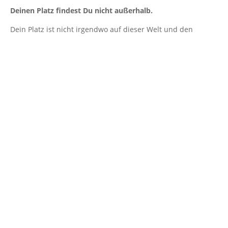
Deinen Platz findest Du nicht außerhalb.
Dein Platz ist nicht irgendwo auf dieser Welt und den
erreichst Du nicht irgendwann in Deinem Leben.
Deinen Platz im Leben trägst Du bei Dir, in Dir.
Ich wohne seit knapp 4 Jahren richtig schön!
Im Außen stimmt alles.
Mein Haus, meine Tiere sind sehr zufriedene Seelen.
Ich komme nach Hause, schließe die Tür hinter mir und
atme tief ein und aus.
‌Ich bin angekommen nach Feierabend in meinem Zuhause.
Ich gehe die ersten Schritte in meinem zu Hause, atme tief
ein und aus, weil ich ankomme bei mir – mein zu Hause ist
in mir.
Ankommen ist ein Prozess, der