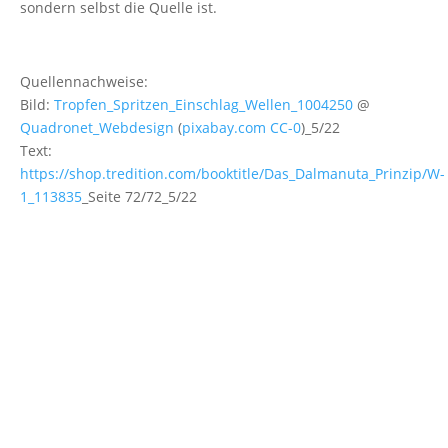
sondern selbst die Quelle ist.
Quellennachweise:
Bild:
Tropfen_Spritzen_Einschlag_Wellen_1004250
@
Quadronet_Webdesign
(
pixabay.com
CC-0
)_5/22
Text:
https://shop.tredition.com/booktitle/Das_Dalmanuta_Prinzip/W-
1_113835
_Seite 72/72_5/22
Peter Michael Dieckmann