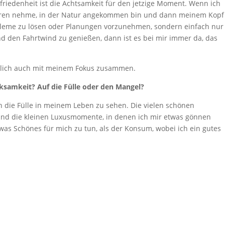
ufriedenheit ist die Achtsamkeit für den jetzige Moment.
Wenn ich
fahren nehme, in der Natur angekommen bin und
dann meinem Kopf
bleme zu lösen oder Planungen
vorzunehmen, sondern einfach nur
und den Fahrtwind zu
genießen, dann ist es bei mir immer da, das
.
rlich auch mit meinem Fokus zusammen.
ksamkeit? Auf die Fülle oder den Mangel?
 die Fülle in meinem Leben zu sehen. Die vielen schönen
nd die kleinen Luxusmomente, in denen ich mir etwas gönnen
twas Schönes für mich zu tun, als der Konsum, wobei ich ein gutes
hnen würde.
tlerweile auf das schauen, was meine Selbstwirksamkeit ausmacht
Reaktionen freuen oder einfach an dem schönen Gefühl, ein Probl
r ein tiefes Gefühl der Zufriedenheit.
nge Potential für das schöne Gefühl der Zufriedenheit.
Man muss
igene Leben gehen um es zu finden.