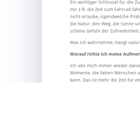
Ein wichtiger Schlüssel für die Z
mir z.B. die Zeit zum Fahrrad 
nicht erlaube, irgendwelche Pro
die Natur, den Weg, die Sonne 
schöne Gefühl der Zufriedenheit
Was ich wahrnehme, hängt natü
Worauf richte ich meine Aufmer
Ich übe mich immer wieder daran
Momente, die lieben Menschen u
kann. Das ist mehr die Zeit für e
Essen bestimmt aber nicht able
Auch in meinem Job kann ich mit
Ich kann mich an den positiven 
gelöst zu haben. Auch das gibt mi
Es liegt in jedem Leben eine Me
aber recht achtsam durch das e