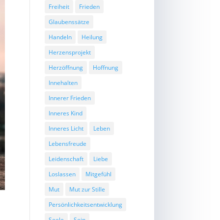
Freiheit
Frieden
Glaubenssätze
Handeln
Heilung
Herzensprojekt
Herzöffnung
Hoffnung
Innehalten
Innerer Frieden
Inneres Kind
Inneres Licht
Leben
Lebensfreude
Leidenschaft
Liebe
Loslassen
Mitgefühl
Mut
Mut zur Stille
Persönlichkeitsentwicklung
Seele
Sein