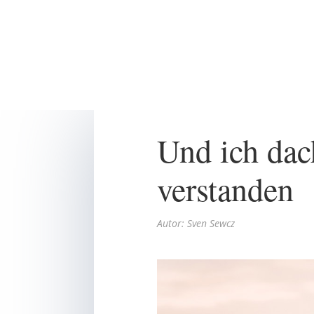
Und ich dach
verstanden
Autor: Sven Sewcz