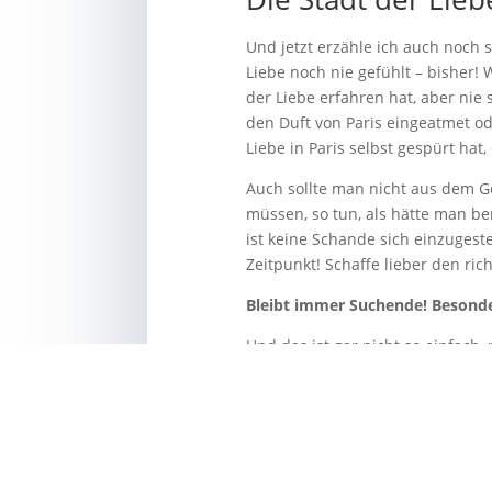
Und jetzt erzähle ich auch noch s
Liebe noch nie gefühlt – bisher
der Liebe erfahren hat, aber nie 
den Duft von Paris eingeatmet o
Liebe in Paris selbst gespürt hat
Auch sollte man nicht aus dem G
müssen, so tun, als hätte man be
ist keine Schande sich einzugeste
Zeitpunkt! Schaffe lieber den ri
Bleibt immer Suchende! Besonder
Und das ist gar nicht so einfach, 
Aber es lohnt sich!!!
Und wie war das n