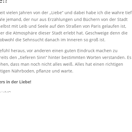
eit vielen Jahren von der „Liebe“ und dabei habe ich die wahre tie
! Wie jemand, der nur aus Erzählungen und Büchern von der Stadt
selbst mit Leib und Seele auf den Straßen von Paris gelaufen ist,
der die Atmosphäre dieser Stadt erlebt hat. Geschweige denn die
, obwohl die Sehnsucht danach im Inneren so groß ist.
efühl heraus, vor anderen einen guten Eindruck machen zu
reits den „tieferen Sinn“ hinter bestimmten Worten verstanden. Es
hen, dass man noch nicht alles weiß. Alles hat einen richtigen
chtigen Nährboden, pflanze und warte.
s in der Liebe!
nicht?
ochmal mit der Hauptstadt von