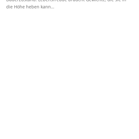
die Höhe heben kann…
Bildnachweis für diesen Beitrag:
hantel-sport-gewichte-
fitnessraum
@
Jonas_Fehre
(pixabay
CC-0
)
Peter Michael Dieckmann
www.dalmanuta-prinzip.de