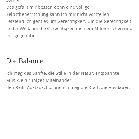
Das gefällt mir besser, denn eine völlige
Selbstbeherrschung kann ich mir nicht
vorstellen.
Letztendlich geht es um Gerechtigkeit. Um die Gerechtigkeit
in der Welt, um die
Gerechtigkeit meinem Mitmenschen und
mir gegenüber!
Die Balance
Ich mag das Sanfte, die Stille in der Natur, entspannte
Musik, ein ruhiges Miteinander,
den Reiki-Austausch… und ich mag die Kraft, die Ausdauer,
den tosenden Wind,
brechende Wellen, laute Musik, den
Tanz und die Diskussion.
Was ich nicht möchte, ist mein Gegenüber mit Worten oder
Taten verletzen.
Ich möchte aufmerksamer sein und sanfter werden,
wenn
ich in meine Kraft komme und ich will mutig zu mir stehen.