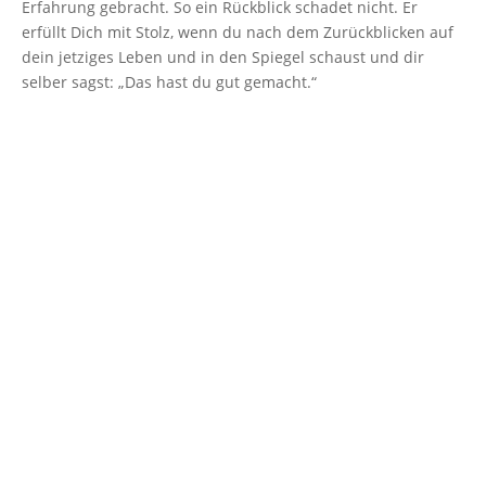
Erfahrung gebracht. So ein Rückblick schadet nicht. Er
erfüllt Dich mit Stolz, wenn du nach dem Zurückblicken auf
dein jetziges Leben und in den Spiegel schaust und dir
selber sagst: „Das hast du gut gemacht.“
Vergiss nicht, woher Du kommst und schau, wo Du heut
stehst. Aus eigener Kraft. Aus eigenem Idealismus und aus
Deinem ganz eigenen JA zum Leben.
Sag Ja zu Dir und Deinem Leben.
Sag Danke zu allem, was Dir das Leben schenkt.
Zerleg nicht stets alles in Gedanken.
Sondern fühle viel mehr.
Und dann vertraue Dir und Deinem Lebensweg.
Wenn Du zurückschaust; dann nur, um mit Stolz und Liebe
zum Leben weiter voranzugehen
Bildnachweis für diesen Beitrag: Rückblick und Demut. Copyright
Bianca Von berg 2022