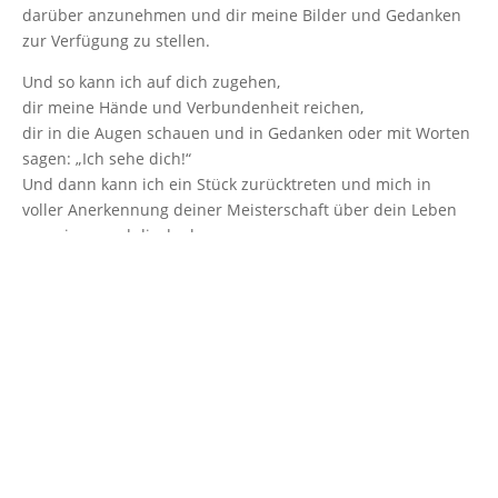
darüber anzunehmen und dir meine Bilder und Gedanken
zur Verfügung zu stellen.
Und so kann ich auf dich zugehen,
dir meine Hände und Verbundenheit reichen,
dir in die Augen schauen und in Gedanken oder mit Worten
sagen: „Ich sehe dich!“
Und dann kann ich ein Stück zurücktreten und mich in
voller Anerkennung deiner Meisterschaft über dein Leben
verneigen und dir danken,
danken dafür, dass du mich hast sehen lassen.
Und so ist ein Teil des Auftrages erfüllt – denn du kannst
mir nur das zeigen, was du selber siehst.
Bildnachweis für diesen Beitrag:
fragezeichen-künstliche-
intelligenz-6786596
@
geralt
(
pixabay
CC-0
)