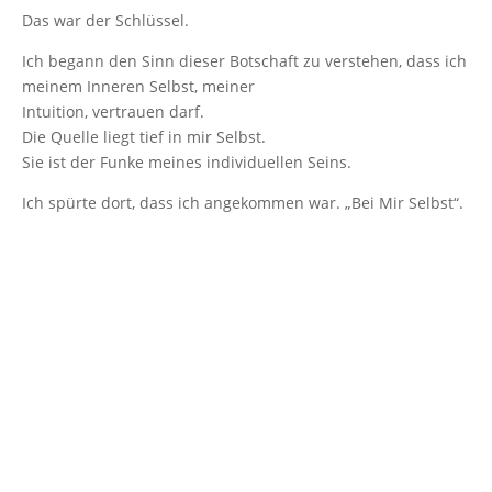
Das war der Schlüssel.
Ich begann den Sinn dieser Botschaft zu verstehen, dass ich
meinem Inneren Selbst, meiner
Intuition, vertrauen darf.
Die Quelle liegt tief in mir Selbst.
Sie ist der Funke meines individuellen Seins.
Ich spürte dort, dass ich angekommen war. „Bei Mir Selbst“.
„Erlaube deinem inneren Selbst, dein Äußeres zu führen“.
Namaste
Anita Dorp AMANI (mit Marko im Herzen)
Bildnachweis für diesen Beitrag: Geh zurück zur Quelle.
Copyright Anita Dorp, 2023