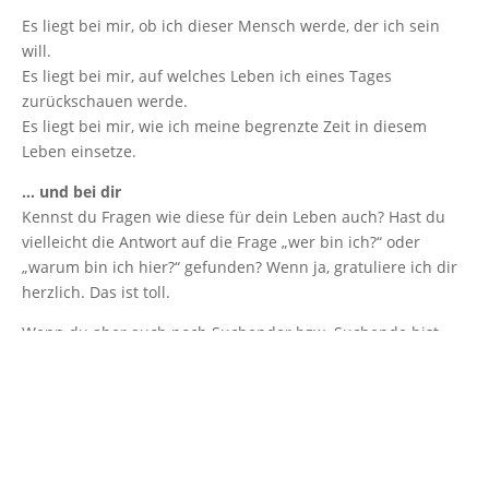
Es liegt bei mir, ob ich dieser Mensch werde, der ich sein
will.
Es liegt bei mir, auf welches Leben ich eines Tages
zurückschauen werde.
Es liegt bei mir, wie ich meine begrenzte Zeit in diesem
Leben einsetze.
… und bei dir
Kennst du Fragen wie diese für dein Leben auch? Hast du
vielleicht die Antwort auf die Frage „wer bin ich?“ oder
„warum bin ich hier?“ gefunden? Wenn ja, gratuliere ich dir
herzlich. Das ist toll.
Wenn du aber auch noch Suchender bzw. Suchende bist,
dann lade ich dich ein, dich der eigentlichen Frage zu
stellen: Welcher Mensch möchtest du sein? Wenn dir dies
zu abstrakt formuliert ist, gebe ich dir eine Alternative. Auf
was für ein Leben möchtest du zurückschauen, wenn dein
Leben sich dem Ende neigt? Wie möchtest du gelebt haben?