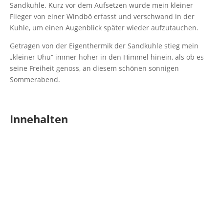
Sandkuhle. Kurz vor dem Aufsetzen wurde mein kleiner
Flieger von einer Windbö erfasst und verschwand in der
Kuhle, um einen Augenblick später wieder aufzutauchen.
Getragen von der Eigenthermik der Sandkuhle stieg mein
„kleiner Uhu“ immer höher in den Himmel hinein, als ob es
seine Freiheit genoss, an diesem schönen sonnigen
Sommerabend.
Innehalten
Mein Vater und ich standen am Grubenrand und schauten
uns plötzlich tief in die Augen. Was er wohl damals gedacht
haben mag? Und dann taten wir das einzig vernünftige in
dieser Situation. Wir setzten uns an den Rand der Kuhle
und schauten dem Flug des kleinen Uhus zu. Wir verloren
jegliches Zeitgefühl.
Es gab nur das Flugzeug, meinen Vater und mich. Und ich