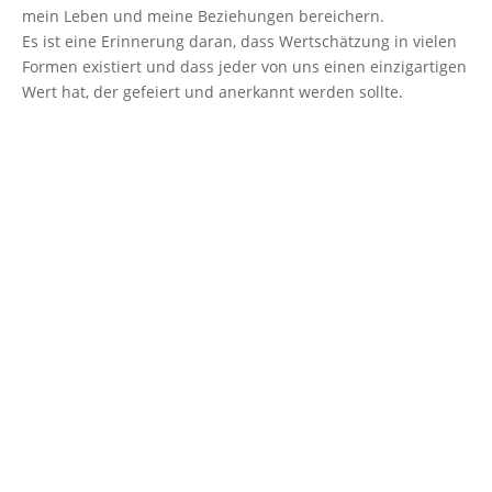
mein Leben und meine Beziehungen bereichern.
Es ist eine Erinnerung daran, dass Wertschätzung in vielen
Formen existiert und dass jeder von uns einen einzigartigen
Wert hat, der gefeiert und anerkannt werden sollte.
Autorin: Andrea Siegert
Bildnachweis:
geralt@pixabay CC.0,
hands
-4153925_1280
,
(12.4.2024)
Andrea und Volker Siegert
Telefon:
015159415950