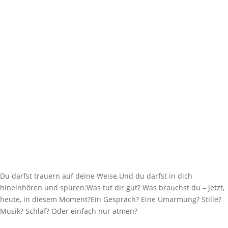
heute, in diesem Moment?Ein Gespräch? Eine Umarmung? Stille?
Musik? Schlaf? Oder einfach nur atmen?Blogbeitrag:
https://dalmanuta-lehrer.de/trauern-ist-liebevolles-
erinnern/Bildquelle: pixabay.com
00:00
Du darfst trauern auf deine Weise.Und du darfst in dich
hineinhören und spüren:Was tut dir gut? Was brauchst du – jetzt,
heute, in diesem Moment?Ein Gespräch? Eine Umarmung? Stille?
Musik? Schlaf? Oder einfach nur atmen?