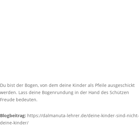
kinder-sind-nicht-deine-kinder/Bildquelle: Pexels (Kat Smith)
00:00
Du bist der Bogen, von dem deine Kinder als Pfeile ausgeschickt
werden. Lass deine Bogenrundung in der Hand des Schützen
Freude bedeuten.
Blogbeitrag:
https://dalmanuta-lehrer.de/deine-kinder-sind-nicht-
deine-kinder/
Bildquelle:
Pexels (Kat Smith)