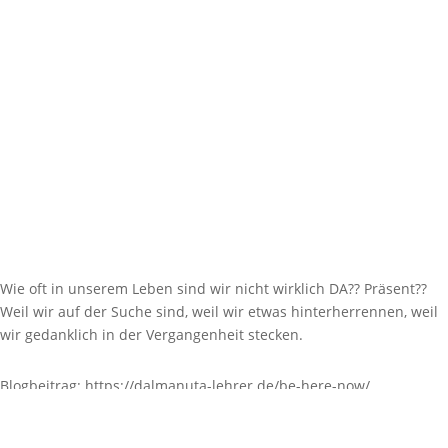
https://dalmanuta-lehrer.de/be-here-now/Bildquelle: Bild der
Autorin
00:00
Wie oft in unserem Leben sind wir nicht wirklich DA?? Präsent??
Weil wir auf der Suche sind, weil wir etwas hinterherrennen, weil
wir gedanklich in der Vergangenheit stecken.
Blogbeitrag: https://dalmanuta-lehrer.de/be-here-now/
Bildquelle: Bild der Autorin