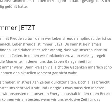
rebskrankheit 2021 in den letzten Jahren dafür gesorgt, dass ich
ig gefühlt hatte.
immer JETZT
iel mit Freude zu tun, denn wer Lebensfreude empfindet, der ist so
danach. Lebensfreude ist immer JETZT. Du kannst sie niemals
inden. Und daher ist es sehr wichtig, dass wir unseren Platz im
. In Zeiten, in denen wir funktionieren, wenn vieles geregelt
ie Momente, in denen uns das Leben Gelegenheit für
t immer wahr. Dann kreisen vielleicht die Gedanken innerlich sch
 nehmen den aktuellen Moment gar nicht wahr.
gkeit haben, in stressigen Zeiten durchzuhalten. Doch alles braucht
ostet uns sehr viel Kraft und Energie. Etwas muss den inneren
da wir ansonsten mit unserem Energiehaushalt in den roten Bereich
en können wir am besten, wenn wir uns exklusive Zeit für das