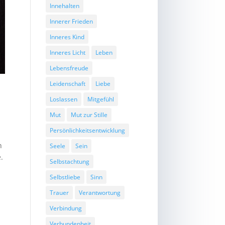
Innehalten
Innerer Frieden
Inneres Kind
Inneres Licht
Leben
Lebensfreude
Leidenschaft
Liebe
Loslassen
Mitgefühl
Mut
Mut zur Stille
Persönlichkeitsentwicklung
n
Seele
Sein
.
Selbstachtung
Selbstliebe
Sinn
Trauer
Verantwortung
Verbindung
Verbundenheit