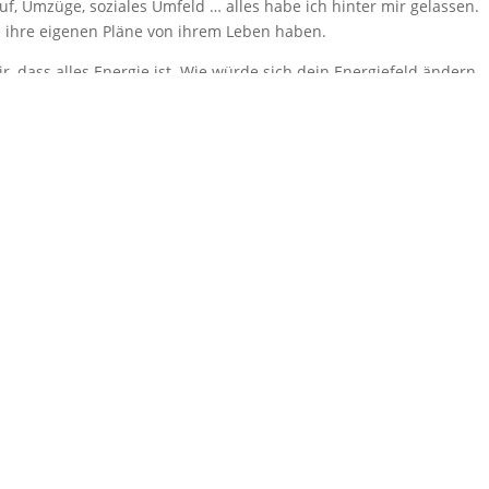
f, Umzüge, soziales Umfeld … alles habe ich hinter mir gelassen.
e ihre eigenen Pläne von ihrem Leben haben.
, dass alles Energie ist. Wie würde sich dein Energiefeld ändern,
 Lebens mit Akzeptanz begegnest? Welche Schwingung würdest d
ie viel Gutes konntest du damit bewirken? Egal, welche Wendunge
es schlägt, letzten Endes geht es immer darum, Antworten auf die
ich auf dieser Welt?
eser Erde?
jede Veränderung hat einen Sinn. Durch alle Erfahrungen, die du
negativ sind, wächst du. Ich persönlich habe die Erfahrung gemacht
ind, die Wachstum ermöglichen.
in zu dir und deiner tiefsten Wahrheit!
i und fließt letzten Endes in den Ozean. Das ist seine Bestimmung.
wenn du im Fluss, im Flow bist, offen bist für neue Erfahrungen,
eben), wächst auch du und wirst befreiter, heißt, du nimmst deinen
rst dorthin gebracht, von wo du einmal gekommen bist, wo alles
hen Quelle.