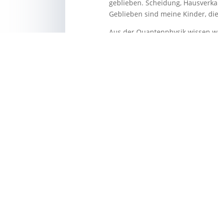
geblieben. Scheidung, Hausverkau
Geblieben sind meine Kinder, di
Aus der Quantenphysik wissen wir
wenn du den Veränderungen des
in die Welt hinaus senden und w
dein Leben nimmt, welche Haken 
Fragen zu bekommen:
Wozu bin ich geboren? Wofür bin 
Welchen Auftrag habe ich auf di
Du kannst nichts falsch machen, 
machst, egal ob sie positiv oder 
dass es eher die Stolpersteine s
Alles führt dich auf deinen Weg h
Ein Fluss fließt und wächst dabe
Genau so ist es in deinem Leben, 
bereit bist zu lernen (Lernen = L
Platz auf dieser Erde ein und wi
seinen Ursprung hat. Zur göttlic