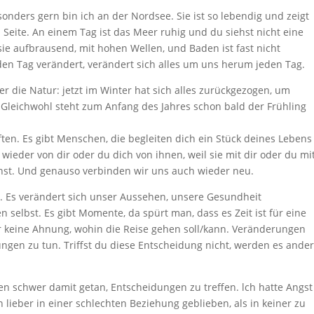
sonders gern bin ich an der Nordsee. Sie ist so lebendig und zeigt
 Seite. An einem Tag ist das Meer ruhig und du siehst nicht eine
sie aufbrausend, mit hohen Wellen, und Baden ist fast nicht
den Tag verändert, verändert sich alles um uns herum jeden Tag.
r die Natur: jetzt im Winter hat sich alles zurückgezogen, um
 Gleichwohl steht zum Anfang des Jahres schon bald der Frühling
ften. Es gibt Menschen, die begleiten dich ein Stück deines Lebens
wieder von dir oder du dich von ihnen, weil sie mit dir oder du mi
nst. Und genauso verbinden wir uns auch wieder neu.
g. Es verändert sich unser Aussehen, unsere Gesundheit
 selbst. Es gibt Momente, da spürt man, dass es Zeit ist für eine
r keine Ahnung, wohin die Reise gehen soll/kann. Veränderungen
gen zu tun. Triffst du diese Entscheidung nicht, werden es ande
n schwer damit getan, Entscheidungen zu treffen. lch hatte Angst
 lieber in einer schlechten Beziehung geblieben, als in keiner zu