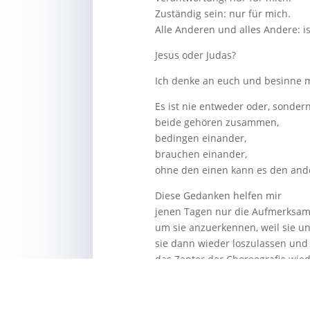
Zuständig sein: nur für mich.
Alle Anderen und alles Andere: i
Jesus oder Judas?
Ich denke an euch und besinne 
Es ist nie entweder oder, sonde
beide gehören zusammen,
bedingen einander,
brauchen einander,
ohne den einen kann es den and
Diese Gedanken helfen mir
jenen Tagen nur die Aufmerksamke
um sie anzuerkennen, weil sie u
sie dann wieder loszulassen und
das Zepter der Choreografie wie
Und so gelingt es mir
Judas wieder zu befähigen Jesus 