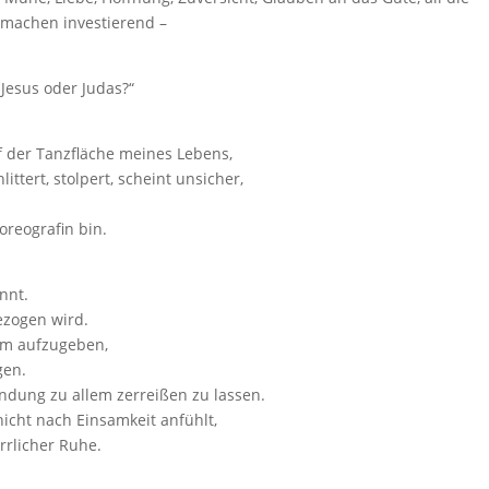
 machen investierend –
„Jesus oder Judas?“
 der Tanzfläche meines Lebens,
ittert, stolpert, scheint unsicher,
oreografin bin.
nnt.
gezogen wird.
 um aufzugeben,
gen.
indung zu allem zerreißen zu lassen.
icht nach Einsamkeit anfühlt,
rrlicher Ruhe.