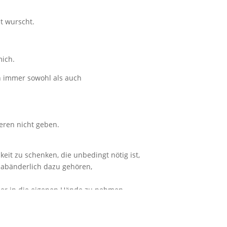
st wurscht.
mich.
rn immer sowohl als auch
eren nicht geben.
it zu schenken, die unbedingt nötig ist,
nabänderlich dazu gehören,
der in die eigenen Hände zu nehmen.
Halt zu geben,