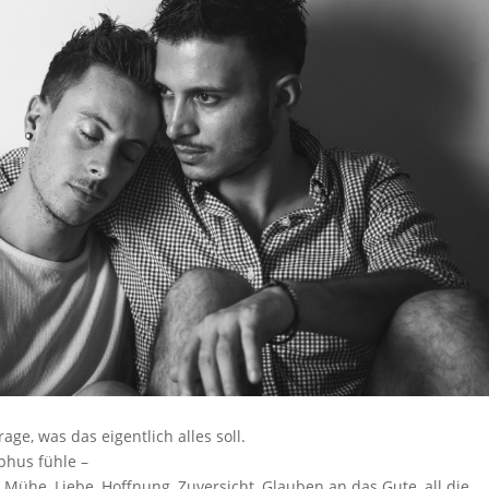
age, was das eigentlich alles soll.
phus fühle –
, Mühe, Liebe, Hoffnung, Zuversicht, Glauben an das Gute, all die