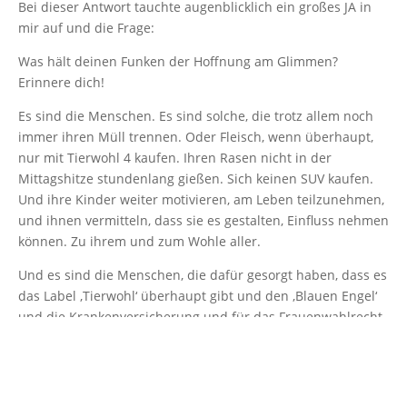
Bei dieser Antwort tauchte augenblicklich ein großes JA in
mir auf und die Frage:
Was hält deinen Funken der Hoffnung am Glimmen?
Erinnere dich!
Es sind die Menschen. Es sind solche, die trotz allem noch
immer ihren Müll trennen. Oder Fleisch, wenn überhaupt,
nur mit Tierwohl 4 kaufen. Ihren Rasen nicht in der
Mittagshitze stundenlang gießen. Sich keinen SUV kaufen.
Und ihre Kinder weiter motivieren, am Leben teilzunehmen,
und ihnen vermitteln, dass sie es gestalten, Einfluss nehmen
können. Zu ihrem und zum Wohle aller.
Und es sind die Menschen, die dafür gesorgt haben, dass es
das Label ‚Tierwohl‘ überhaupt gibt und den ‚Blauen Engel‘
und die Krankenversicherung und für das Frauenwahlrecht
gekämpft haben.
Es sind die Jugendlichen, die auf die Straße gehen, für ihre
und unsere Zukunft – und es sind die Erwachsenen, die sie