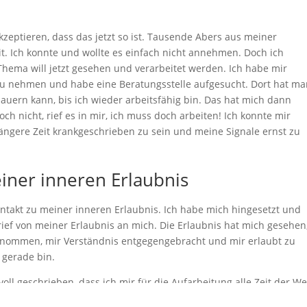
kzeptieren, dass das jetzt so ist. Tausende Abers aus meiner
it. Ich konnte und wollte es einfach nicht annehmen. Doch ich
Thema will jetzt gesehen und verarbeitet werden. Ich habe mir
 zu nehmen und habe eine Beratungsstelle aufgesucht. Dort hat m
dauern kann, bis ich wieder arbeitsfähig bin. Das hat mich dann
 nicht, rief es in mir, ich muss doch arbeiten! Ich konnte mir
 längere Zeit krankgeschrieben zu sein und meine Signale ernst zu
iner inneren Erlaubnis
ntakt zu meiner inneren Erlaubnis. Ich habe mich hingesetzt und
rief von meiner Erlaubnis an mich. Die Erlaubnis hat mich gesehen
 genommen, mir Verständnis entgegengebracht und mir erlaubt zu
h gerade bin.
ll geschrieben, dass ich mir für die Aufarbeitung alle Zeit der We
 sie hat mir erlaubt, alle Hilfe in Anspruch zu nehmen, die mir