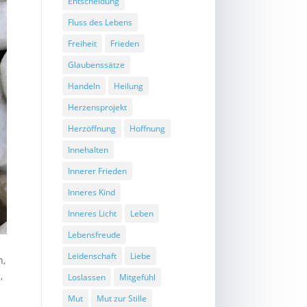
Entscheidung
Fluss des Lebens
Freiheit
Frieden
Glaubenssätze
Handeln
Heilung
Herzensprojekt
Herzöffnung
Hoffnung
Innehalten
Innerer Frieden
Inneres Kind
Inneres Licht
Leben
Lebensfreude
Leidenschaft
Liebe
n,
,
Loslassen
Mitgefühl
Mut
Mut zur Stille