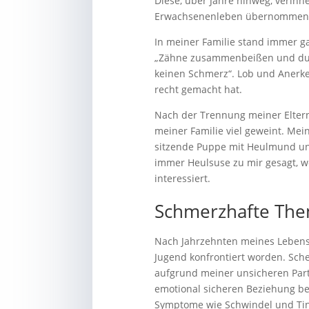
Diese, über Jahre hinweg, verinn
Erwachsenenleben übernommen
In meiner Familie stand immer g
„Zähne zusammenbeißen und durch
keinen Schmerz“. Lob und Anerk
recht gemacht hat.
Nach der Trennung meiner Eltern,
meiner Familie viel geweint. Mei
sitzende Puppe mit Heulmund und
immer Heulsuse zu mir gesagt, w
interessiert.
Schmerzhafte Th
Nach Jahrzehnten meines Lebens
Jugend konfrontiert worden. Sche
aufgrund meiner unsicheren Partn
emotional sicheren Beziehung bef
Symptome wie Schwindel und Ti