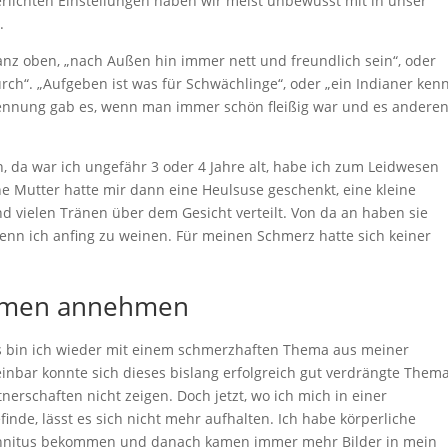
erlichten Einstellungen haben wir meist unbewusst mit in unser
.
anz oben, „nach Außen hin immer nett und freundlich sein“, oder
“. „Aufgeben ist was für Schwächlinge“, oder „ein Indianer ken
ennung gab es, wenn man immer schön fleißig war und es andere
 da war ich ungefähr 3 oder 4 Jahre alt, habe ich zum Leidwesen
ne Mutter hatte mir dann eine Heulsuse geschenkt, eine kleine
 vielen Tränen über dem Gesicht verteilt. Von da an haben sie
enn ich anfing zu weinen. Für meinen Schmerz hatte sich keiner
emen annehmen
 bin ich wieder mit einem schmerzhaften Thema aus meiner
inbar konnte sich dieses bislang erfolgreich gut verdrängte Them
erschaften nicht zeigen. Doch jetzt, wo ich mich in einer
inde, lässt es sich nicht mehr aufhalten. Ich habe körperliche
nnitus bekommen und danach kamen immer mehr Bilder in mein